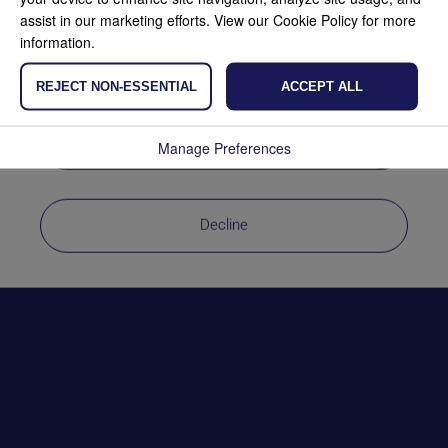
tailor the content of the site and advertisements to
assist in our marketing efforts. View our Cookie Policy for more
your preferences. If you prefer not to place
information.
cookies, adjust your settings or click on refuse.
Also read our cookie policy.
REJECT NON-ESSENTIAL
ACCEPT ALL
Accept
Manage Preferences
Decline