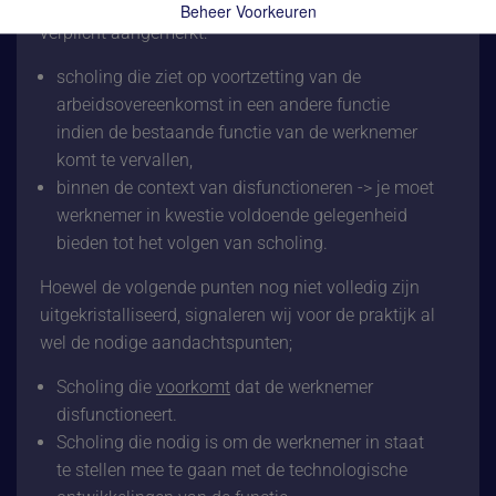
van de wet zijn de volgende opleidingen ook als
Beheer Voorkeuren
verplicht aangemerkt:
scholing die ziet op voortzetting van de
arbeidsovereenkomst in een andere functie
indien de bestaande functie van de werknemer
komt te vervallen,
binnen de context van disfunctioneren -> je moet
werknemer in kwestie voldoende gelegenheid
bieden tot het volgen van scholing.
Hoewel de volgende punten nog niet volledig zijn
uitgekristalliseerd, signaleren wij voor de praktijk al
wel de nodige aandachtspunten;
Scholing die
voorkomt
dat de werknemer
disfunctioneert.
Scholing die nodig is om de werknemer in staat
te stellen mee te gaan met de technologische