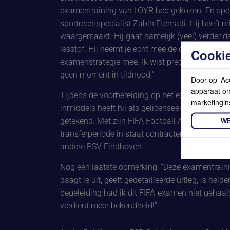
examentraining van LOYR heb gekozen. En speci
sportrechtspecialist Zabih Etemadi. Hij heeft m
waargemaakt. Hij gaat namelijk (veel) verder da
lesstof. Hij neemt je echt mee de diepte in en ge
Cookie
examenstrategie mee. Ik wist precies wat ik ko
geen moment in tijdnood.”
Door op 'Ac
apparaat om 
Tijdens de voorbereiding op het examen was Ab
marketingin
inmiddels heeft hij als gelicenseerd spelersbegel
getekend. Met zijn FIFA Football Agent-licentie 
WE
transferperiode in staat contracten voor zijn spele
andere PSV Eindhoven.
Nog een laatste opmerking: “Deze examentraining
daagt je uit, geeft gedetailleerde uitleg, is helder
begeleiding had ik dit FIFA-examen niet gehaal
verdient meer bekendheid!”