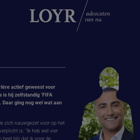
ière actief geweest voor
“Zabih adviseert ons bedrijf over N
 hij zelfstandig ‘FIFA
het voorbereiden en reviseren van 
 Daar ging nog wel wat aan
Hij is geen typische advocaat in de 
benadering heeft en altijd vriendeli
hem waardeer is zijn stiptheid, tra
e zich nauwgezet voor op het
communicatie. Met andere advocate
licht is. “Ik heb wel vier
je krijgt soms het gevoel dat ze niet 
eel blij dat ik voor de