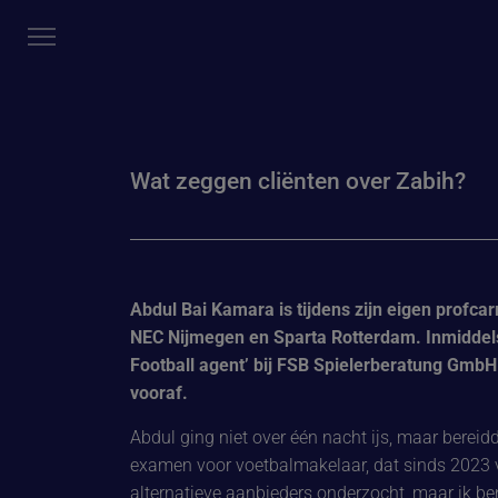
Wat zeggen cliënten over Zabih?
Abdul Bai Kamara is tijdens zijn eigen profcarr
NEC Nijmegen en Sparta Rotterdam. Inmiddels is
Football agent’ bij FSB Spielerberatung GmbH.
vooraf.
Abdul ging niet over één nacht ijs, maar bereidd
examen voor voetbalmakelaar, dat sinds 2023 verp
alternatieve aanbieders onderzocht, maar ik ben h