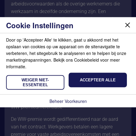
arbeidsvoorwaarden als de overige werknemers die
werkzaam in dezelfde onderneming zijn. Een
payrollwerkgever dient zijn payrollwerknemers dus
Cookie Instellingen
dezelfde (primaire en secundaire)
arbeidsvoorwaarden aan te bieden als de
Door op 'Accepteer Alle' te klikken, gaat u akkoord met het
werknemers die rechtstreeks in dienst zijn bij de
opslaan van cookies op uw apparaat om de sitenavigatie te
opdrachtgever. Vanaf januari 2021 heeft een
verbeteren, het sitegebruik te analyseren en te helpen bij onze
payrollmedewerker ook recht op pensioen. Het
marketinginspanningen. Bekijk ons Cookiebeleid voor meer
uitzendbeding, de langere uitsluiting van de
informatie.
loondoorbetalingsverplichting en de mogelijkheid
voor een verruiming van de ketenregeling zijn voor
WEIGER NIET-
ACCEPTEER ALLE
ESSENTIEEL
payrollbedrijven komen te vervallen. Voor de
ketenregeling geldt overgangsrecht.
Beheer Voorkeuren
WW-premiedifferentiatie
De WW-premie wordt gedifferentieerd naar de aard
van het contract. Werkgevers betalen een lagere
premie voor vaste arbeidsovereenkomsten met een