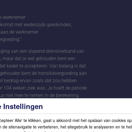
de werknemer
enkomst met wederzijds goedvinden,
g aan de werknemer
ergoeding.”
indiging van een slapend dienstverband van
n, maar dat je wel gehouden bent een
dat kader te accepteren. Van belang is dat
 gehouden bent de transitievergoeding aan
et bedrag ervan zoals dat zou hebben
 104 weken ziek was. Je hoeft de periode
us niet mee te nemen in de berekening
 Instellingen
lapende dienstverbanden per 1 april 2020
cepteer Alle' te klikken, gaat u akkoord met het opslaan van cookies o
ensatie van de transitievergoeding kunt
de sitenavigatie te verbeteren, het sitegebruik te analyseren en te he
htingen die bij een slapend dienstverband