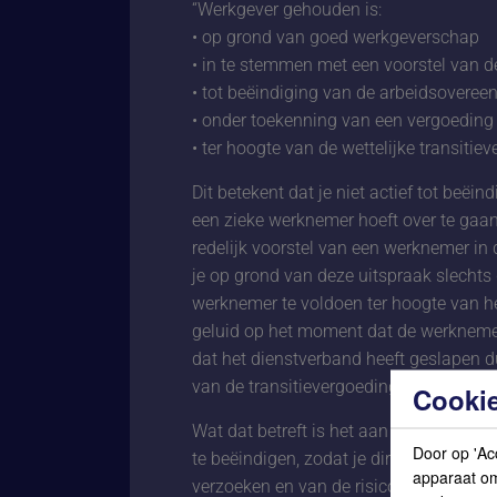
“Werkgever gehouden is:
• op grond van goed werkgeverschap
• in te stemmen met een voorstel van 
• tot beëindiging van de arbeidsovere
• onder toekenning van een vergoedin
• ter hoogte van de wettelijke transitiev
Dit betekent dat je niet actief tot beë
een zieke werknemer hoeft over te gaa
redelijk voorstel van een werknemer in 
je op grond van deze uitspraak slechts
werknemer te voldoen ter hoogte van h
geluid op het moment dat de werknemer
dat het dienstverband heeft geslapen d
van de transitievergoeding.
Cookie
Wat dat betreft is het aan te bevelen s
Door op 'Ac
te beëindigen, zodat je direct om comp
apparaat om 
verzoeken en van de risico’s en verplic