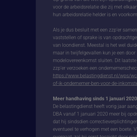
voor de arbeidsrelatie die zij met elka
hun arbeidsrelatie helder is en voorkom
Als je dus besluit met een zzp’er same
vaststellen of sprake is van opdrachtge
van loondienst. Meestal is het wel duide
maar in twijfelgevallen kun je een door
modelovereenkomst sluiten. Dit laatste is 
zzp’er verzoeken een ondernemerscheck b
https://www.belastingdienst.nl/wps/w
of-ik-ondernemer-ben-voor-de-inkomst
Meer handhaving sinds 1 januari 2020
De belastingdienst heeft vorig jaar aa
DBA vanaf 1 januari 2020 meer bij opd
dat hij sindsdien correctieverplichtin
eventueel te verhogen met een boete. V
overgaat, zal hij eerst toezicht door mi