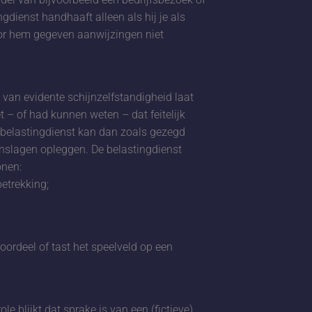
dienst handhaaft alleen als hij je als
or hem gegeven aanwijzingen niet
ie van evidente schijnzelfstandigheid laat
 – of had kunnen weten – dat feitelijk
e belastingdienst kan dan zoals gezegd
anslagen opleggen. De belastingdienst
onen:
betrekking;
oordeel of tast het speelveld op een
le blijkt dat sprake is van een (fictieve)