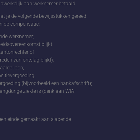
aadwerkelijk aan werknemer betaald.
at je de volgende bewijsstukken gereed
an de compensatie:
ende werknemer;
beidsovereenkomst blijkt
antonrechter of
eden van ontslag blijkt);
taalde loon;
sitievergoeding;
ergoeding (bijvoorbeeld een bankafschrift);
langdurige ziekte is (denk aan WIA-
een einde gemaakt aan slapende