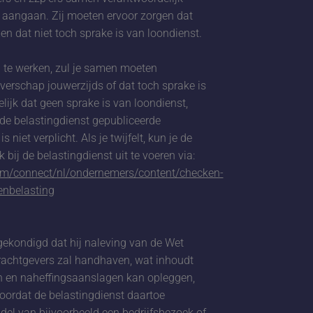
ar aangaan. Zij moeten ervoor zorgen dat
en dat niet toch sprake is van loondienst.
n te werken, zul je samen moeten
verschap jouwerzijds of dat toch sprake is
lijk dat geen sprake is van loondienst,
 de belastingdienst gepubliceerde
niet verplicht. Als je twijfelt, kun je de
ij de belastingdienst uit te voeren via:
cm/connect/nl/ondernemers/content/checken-
enbelasting
ngekondigd dat hij naleving van de Wet
rachtgevers zal handhaven, wat inhoudt
gen en naheffingsaanslagen kan opleggen,
oordat de belastingdienst daartoe
ddel van bijvoorbeeld een bedrijfsbezoek of