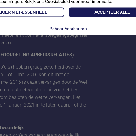
spanningen. Bekijk ons Cookiebeleid voor meer informatie.
t kader te benadrukken dat je ook na het
 van je re-integratieverplichtingen bent
IGER NIET-ESSENTIEEL
ACCEPTEER ALLE
baar komt, moet je dat aanbieden aan de
band aanbieden. Ook moet je de zieke
Beheer Voorkeuren
eetellen voor het afspiegelingsbeginsel
denen.
BEOORDELING ARBEIDSRELATIES)
’ers) hebben graag zekerheid over de
an. Tot 1 mei 2016 kon dit met de
 1 mei 2016 is deze vervangen door de Wet
id en rust gebracht die hij zou hebben
rom besloten de wet te vervangen. Het
1 januari 2021 in te laten gaan. Tot die
twoordelijk
ers en zzp’ers samen verantwoordelijk