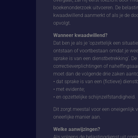
boekenonderzoek uitvoeren. De belasting
kwaadwillend aanmerkt of als je de do
opvolgt.
Wanneer kwaadwillend?
Dat ben je als je ‘opzettelijk een situat
ontstaan of voortbestaan omdat je weet
sprake is van een dienstbetrekking’. D
correctieverplichtingen of naheffingsa
moet dan de volgende drie zaken aant
• dat sprake is van een (fictieve) dienst
• met evidente;
• en opzettelijke schijnzelfstandigheid.
Dit zorgt meestal voor een oneigenlijk v
oneerlijke manier aan.
Welke aanwijzingen?
Als volgens de belastingdienst uit contro