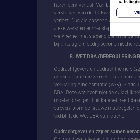
marketingin
horen bent verlost. Van belang is in da
verstrijken van de 104-wekentermijn niet
WE
verlost. Dus als passend werk beschik
zieke werknemer met slapend dienstver
werknemer met slapend dienstverband m
bij ontslag om bedrijfseconomische re
B. WET DBA (DEREGULERING 
Opdrachtgevers en opdrachtnemers (zzp
arbeidsrelatie die ze met elkaar aanga
Verklaring Arbeidsrelatie (VAR). Sinds
DBA. Deze wet heeft niet de duidelijkhe
moeten brengen. Het kabinet heeft daa
streven is om de nieuwe maatregelen op 
tijd blijft de Wet DBA van kracht.
Opdrachtgever en zzp’er samen veran
Op grond van die wet zijn opdrachtgev