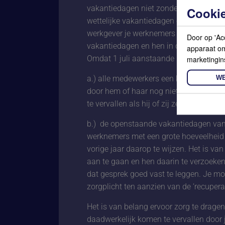
vakantiedagen niet zonder meer komen t
Cookie
wettelijke vakantiedagen op 1 juli aans
werkgever je werknemers tijdig wijst 
Door op 'Ac
vakantiedagen en hen in de gelegenhei
apparaat om 
Omdat 1 juli aanstaande inmiddels al i
marketingin
WE
a.) alle medewerkers een korte mail te
door hem of haar nog niet-genoten wett
te vervallen als hij of zij ze niet tijdig 
b.) de openstaande vakantiedagen van 
werknemers met een grote hoeveelheid
vorige jaar daarop te wijzen. Het is v
aan te gaan en hen daarin te verzoeke
dat gesprek goed vast te leggen. Je mo
zorgplicht ten aanzien van de ‘recupera
Het is van belang ervoor zorg te dragen
daadwerkelijk komen te vervallen door