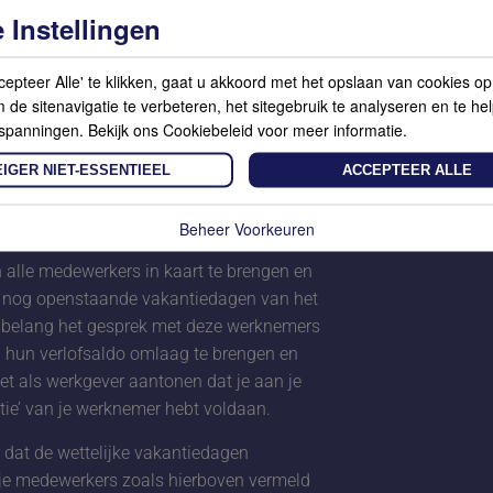
e vervallen. Voor het verval van
 Instellingen
taande, is het van groot belang dat je als
op het aankomende verval van hun
cepteer Alle' te klikken, gaat u akkoord met het opslaan van cookies o
d stelt deze dagen ook echt op te nemen.
de sitenavigatie te verbeteren, het sitegebruik te analyseren en te he
n zicht komt, is dit het moment om:
spanningen. Bekijk ons Cookiebeleid voor meer informatie.
IGER NIET-ESSENTIEEL
ACCEPTEER ALLE
 versturen met daarin de mededeling dat de
elijke vakantiedagen per 1 juli a.s. komen
opneemt; en
Beheer Voorkeuren
alle medewerkers in kaart te brengen en
 nog openstaande vakantiedagen van het
an belang het gesprek met deze werknemers
n hun verlofsaldo omlaag te brengen en
et als werkgever aantonen dat je aan je
tie’ van je werknemer hebt voldaan.
 dat de wettelijke vakantiedagen
 je medewerkers zoals hierboven vermeld