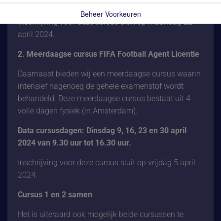
14.00 uur tot 16.00 uur.
Beheer Voorkeuren
Inschrijving voor deze cursus sluit op maandag 22
april 2024.
2. Meerdaagse cursus FIFA Football Agent Licentie
Daarnaast bieden wij een meerdaagse cursus waarin
intensief nagenoeg de gehele examenstof wordt
behandeld. Deze meerdaagse cursus bestaat uit 4
volle dagen fysiek (in Amsterdam).
Data cursusdagen: Dinsdag 9, 16, 23 en 30 april
2024 van 9.30 uur tot 16.30 uur.
Inschrijving voor deze cursus sluit op vrijdag 5 april
2024.
Cursus 1 en 2 samen
Het is uiteraard ook mogelijk beide cursussen te