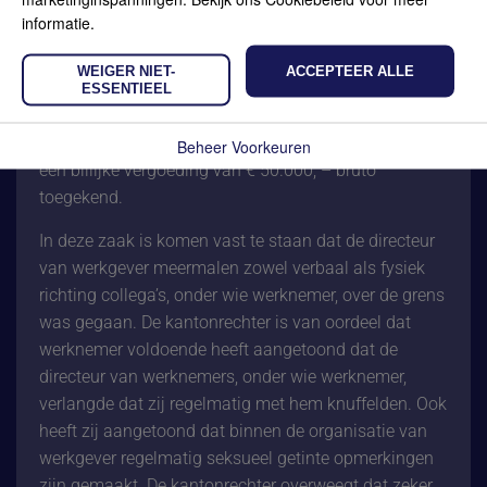
informatie.
Deze uitspraak is een duidelijk voorbeeld van een
zaak waarin een werknemer zelf verzocht de met
WEIGER NIET-
ACCEPTEER ALLE
werkgever gesloten arbeidsovereenkomst te
ESSENTIEEL
ontbinden op grond van grensoverschrijdend gedrag
op het werk. De kantonrechter heeft aan werknemer
Beheer Voorkeuren
een billijke vergoeding van € 50.000, – bruto
toegekend.
In deze zaak is komen vast te staan dat de directeur
van werkgever meermalen zowel verbaal als fysiek
richting collega’s, onder wie werknemer, over de grens
was gegaan. De kantonrechter is van oordeel dat
werknemer voldoende heeft aangetoond dat de
directeur van werknemers, onder wie werknemer,
verlangde dat zij regelmatig met hem knuffelden. Ook
heeft zij aangetoond dat binnen de organisatie van
werkgever regelmatig seksueel getinte opmerkingen
zijn gemaakt. De kantonrechter overweegt dat zeker