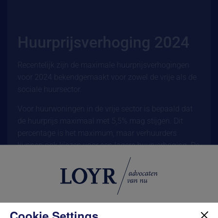
Huurprijsverhoging 2024
Recentelijk zijn de maximale huurprijsverhogingen
voor 2024 bekendgemaakt voor zowel de vrije als de
sociale huursector.
Voor huurwoningen in de vrije sector is bepaald dat
de huurprijs maximaal met 5,5% mag stijgen. Dit
percentage is het maximum, maar verhuurders
kunnen ook kiezen voor een lagere huurverhoging. De
vastgestelde maximale huurprijsverhoging geldt van
1 januari 2024 tot 1 mei 2024. Op die datum loopt de
wettelijke regeling af die de huurprijsverhogingen
bepaalt. Op dit moment zijn er plannen voor een
wetsvoorstel om de beperking van de
Cookie Settings
We use cookies to ensure that our site works