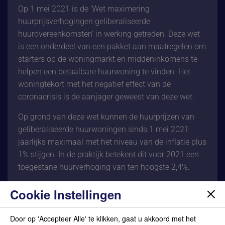
Op 1 mei 2021 is de ‘Wet maximering
huurprijsverhogingen geliberaliseerde
huurovereenkomsten’ in werking getreden. Deze wet
is een onderdeel van een pakket aan maatregelen om
starters op de woningmarkt en middeninkomens te
helpen een betaalbare huurwoning te vinden. Het
woningtekort met het negatief effect van de
coronacrisis is de aanjager geweest van deze wet.
Op grond van deze wet kunnen de huurprijzen van
geliberaliseerde huurwoningen sinds 1 mei 2021
jaarlijks maximaal met het niveau van de inflatie plus
1% stijgen. In de praktijk betekent dit voor 2021 een
toegestane huurverhoging van ten hoogste 2,4%.
De wet heeft tot gevolg dat individuele afspraken
Cookie Instellingen
tussen verhuurder en huurder over huurprijsverhoging
met ingang van 1 mei 2021 niet langer geldig zijn.
Door op 'Accepteer Alle' te klikken, gaat u akkoord met het
Een beding in een bestaande huurovereenkomst waar