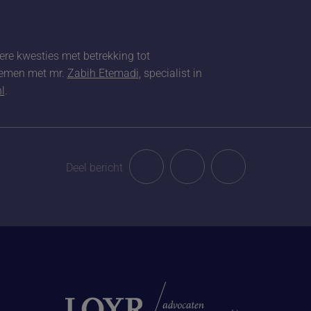
ere kwesties met betrekking tot
nemen met mr.
Zabih Etemadi
, specialist in
l
.
Deel bericht