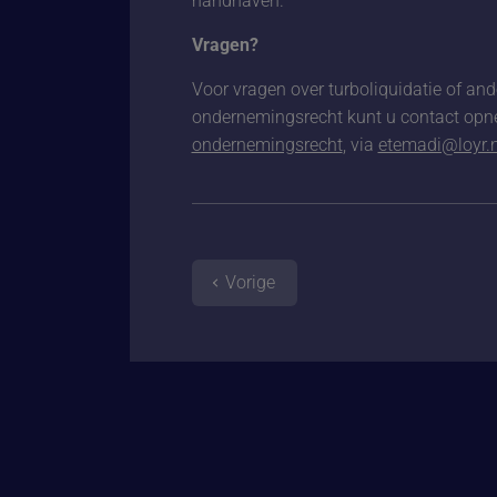
handhaven.
Vragen?
Voor vragen over turboliquidatie of and
ondernemingsrecht kunt u contact op
ondernemingsrecht
, via
etemadi@loyr.n
Vorige