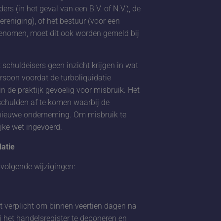
s (in het geval van een B.V. of N.V.), de
reniging), of het bestuur (voor een
s genomen, moet dit ook worden gemeld bij
 schuldeisers geen inzicht krijgen in wat
rsoon voordat de turboliquidatie
in de praktijk gevoelig voor misbruik. Het
chulden af te komen waarbij de
n nieuwe onderneming. Om misbruik te
ijke wet ingevoerd.
datie
 volgende wijzigingen:
t verplicht om binnen veertien dagen na
 het handelsregister te deponeren en