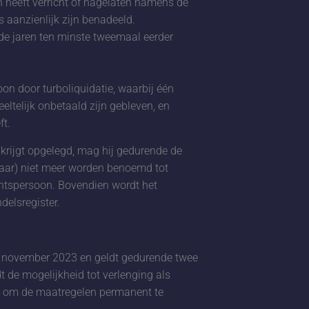
n heeft verricht of nagelaten namens de
 aanzienlijk zijn benadeeld.
de jaren ten minste tweemaal eerder
on door turboliquidatie, waarbij één
eltelijk onbetaald zijn gebleven, en
ft.
krijgt opgelegd, mag hij gedurende de
jaar) niet meer worden benoemd tot
htspersoon. Bovendien wordt het
delsregister.
 15 november 2023 en geldt gedurende twee
t de mogelijkheid tot verlenging als
n om de maatregelen permanent te