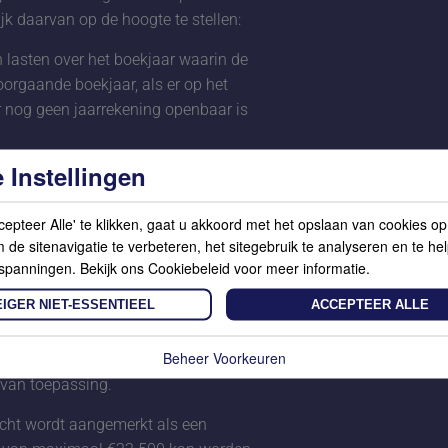
ijk daarvan op de hoogte te stellen:
 lasten over het boekjaar waarin de
orgaande boekjaar, als er op het
 nog geen jaarrekening openbaar is
 Instellingen
aten op het moment van ontbinding.
aarop de baten van de rechtspersoon
cepteer Alle' te klikken, gaat u akkoord met het opslaan van cookies o
 zijn verdeeld.
de sitenavigatie te verbeteren, het sitegebruik te analyseren en te he
 waarom schuldeisers geheel of
spanningen. Bekijk ons Cookiebeleid voor meer informatie.
n.
IGER NIET-ESSENTIEEL
ACCEPTEER ALLE
die voorafgingen aan het boekjaar
, als er een
Beheer Voorkeuren
t waar nog niet aan is voldaan, samen
 van toepassing.
icht wordt aangemerkt als een