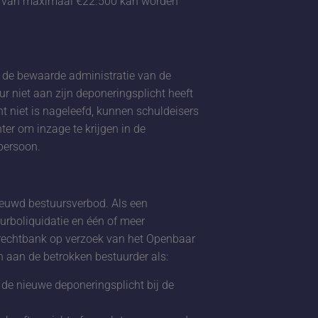
e van maximaal €22.500 kan worden
n de bewaarde administratie van de
r niet aan zijn deponeringsplicht heeft
t niet is nageleefd, kunnen schuldeisers
er om inzage te krijgen in de
persoon.
ieuwd bestuursverbod. Als een
urboliquidatie en één of meer
 rechtbank op verzoek van het Openbaar
 aan de betrokken bestuurder als:
 de nieuwe deponeringsplicht bij de