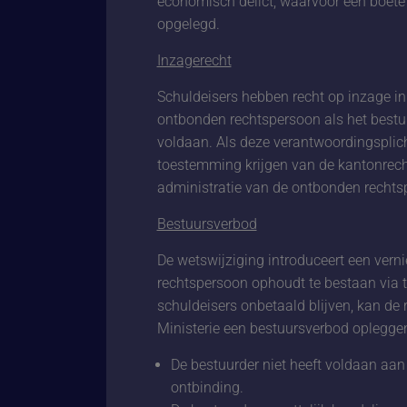
economisch delict, waarvoor een boet
opgelegd.
Inzagerecht
Schuldeisers hebben recht op inzage i
ontbonden rechtspersoon als het bestuu
voldaan. Als deze verantwoordingsplich
toestemming krijgen van de kantonrecht
administratie van de ontbonden rechts
Bestuursverbod
De wetswijziging introduceert een vern
rechtspersoon ophoudt te bestaan via t
schuldeisers onbetaald blijven, kan de
Ministerie een bestuursverbod opleggen
De bestuurder niet heeft voldaan aan
ontbinding.