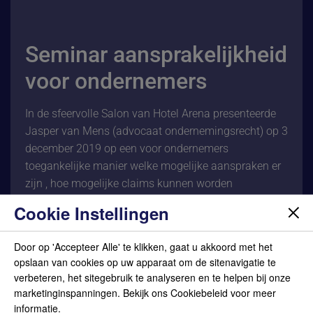
Seminar aansprakelijkheid
voor ondernemers
In de sfeervolle Salon van Hotel Arena presenteerde
Jasper van Mens (advocaat ondernemingsrecht) op 3
december 2019 op een voor ondernemers
toegankelijke manier welke mogelijke aanspraken er
zijn , hoe mogelijke claims kunnen worden
voorkomen en op welke wijze het best gehandeld kan
Cookie Instellingen
worden indien een ondernemer hiermee te maken
krijgt. Ruim 45 ondernemers waren aanwezig op het
Door op 'Accepteer Alle' te klikken, gaat u akkoord met het
seminar. Zoals gebruikelijk werd het seminar
opslaan van cookies op uw apparaat om de sitenavigatie te
afgesloten met een gezellige borrel. Het seminar van
verbeteren, het sitegebruik te analyseren en te helpen bij onze
LOYR was weer een groot succes.
marketinginspanningen. Bekijk ons Cookiebeleid voor meer
informatie.