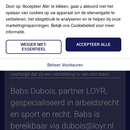
heeft zich naast het arbeidsrecht tevens
Door op 'Accepteer Alle' te klikken, gaat u akkoord met het
gespecialiseerd op het gebied van sport en recht.
opslaan van cookies op uw apparaat om de sitenavigatie te
verbeteren, het sitegebruik te analyseren en te helpen bij onze
Babs is onder meer lid van de tuchtcommissie van de
marketinginspanningen. Bekijk ons Cookiebeleid voor meer
Judo Bond, van de IJF (mondiale judobond) en van
informatie.
de Centrale Commissie van Beroep voor Toetsing van
de Academie voor Sportkader. Sinds juni 2017 is zij
WEIGER NIET-
ACCEPTEER ALLE
tevens lid van het bestuur van Stichting Sportsupport
ESSENTIEEL
Kennemerland.
Beheer Voorkeuren
Wij zijn trots met de komst van Babs en we zijn ervan
overtuigd dat zij een versterking is van ons team.
Babs Dubois, partner LOYR,
gespecialiseerd in arbeidsrecht
en sport en recht. Babs is
bereikbaar via dubois@loyr.nl