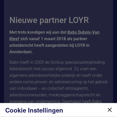
Nieuwe partner LOYR
Met trots kondigen wij aan dat
Babs Dubois-Van
Kleef
zich vanaf 1 maart 2018 als partner
arbeidsrecht heeft aangesloten bij LOYR in
Amsterdam.
Babs heeft in 2009 de Grotius specialisatieopleiding
Arbeidsrecht met succes afgerond. Zij voert een
algemene arbeidsrechtelijke praktijk en heeft onder
andere ruime proces- en advieservaring op het gebied
van individueel – en collectief ontslagrecht,
arbeidsvoorwaarden, medezeggenschapsrecht en
overgang van onderneming. Daarnaast heeft Babs
Cookie Instellingen
zich in 2017 verdiept in privacy op de werkvloer. Over
dit onderwerp geeft zij regelmatig cursussen. Babs