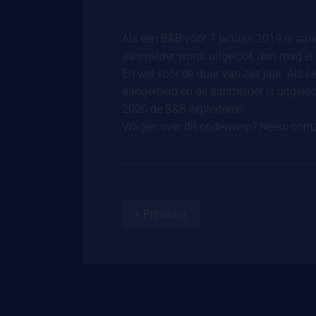
Als een B&B vóór 1 januari 2019 is a
aanmelder wordt uitgeloot, dan mag er
En wel voor de duur van zes jaar. Als 
aangemeld en de aanmelder is uitgeloo
2020 de B&B exploiteren.
Vragen over dit onderwerp? Neem conta
Previous