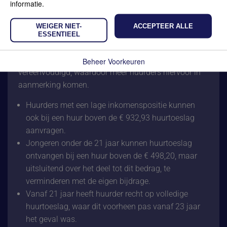
informatie.
Huurcommissie een jaarafrekening op basis van
vastgestelde normbedragen opstellen.
WEIGER NIET-
ACCEPTEER ALLE
ESSENTIEEL
Vereenvoudiging van huurtoeslag
De huurtoeslag is sinds 1 januari 2026
Beheer Voorkeuren
vereenvoudigd, waardoor meer huurders hiervoor in
aanmerking komen.
Huurders met een lage inkomenspositie kunnen
ook bij een huur boven de € 932,93 huurtoeslag
aanvragen.
Jongeren onder de 21 jaar kunnen huurtoeslag
ontvangen bij een huur boven de € 498,20, maar
uitsluitend over het deel tot dit bedrag, te
verminderen met de eigen bijdrage.
Vanaf 21 jaar heeft huurder recht op volledige
huurtoeslag, waar dit voorheen pas vanaf 23 jaar
het geval was.