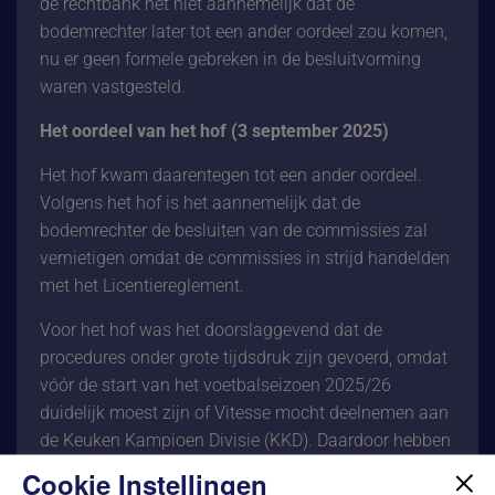
de rechtbank het niet aannemelijk dat de
bodemrechter later tot een ander oordeel zou komen,
nu er geen formele gebreken in de besluitvorming
waren vastgesteld.
Het oordeel van het hof (3 september 2025)
Het hof kwam daarentegen tot een ander oordeel.
Volgens het hof is het aannemelijk dat de
bodemrechter de besluiten van de commissies zal
vernietigen omdat de commissies in strijd handelden
met het Licentiereglement.
Voor het hof was het doorslaggevend dat de
procedures onder grote tijdsdruk zijn gevoerd, omdat
vóór de start van het voetbalseizoen 2025/26
duidelijk moest zijn of Vitesse mocht deelnemen aan
de Keuken Kampioen Divisie (KKD). Daardoor hebben
beide commissies de licentieprocedure onterecht als
Cookie Instellingen