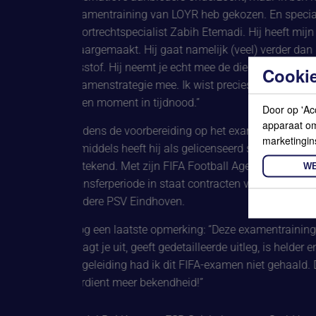
examentraining van LOYR heb gekozen. En speciaal 
sportrechtspecialist Zabih Etemadi. Hij heeft mijn 
waargemaakt. Hij gaat namelijk (veel) verder dan h
lesstof. Hij neemt je echt mee de diepte in en geeft 
Cookie
examenstrategie mee. Ik wist precies wat ik kon v
geen moment in tijdnood.”
Door op 'Ac
apparaat om 
Tijdens de voorbereiding op het examen was Abdul 
marketingin
inmiddels heeft hij als gelicenseerd spelersbegeleide
getekend. Met zijn FIFA Football Agent-licentie was 
WE
transferperiode in staat contracten voor zijn spelers t
andere PSV Eindhoven.
Nog een laatste opmerking: “Deze examentraining is 
daagt je uit, geeft gedetailleerde uitleg, is helder en 
begeleiding had ik dit FIFA-examen niet gehaald. D
verdient meer bekendheid!”