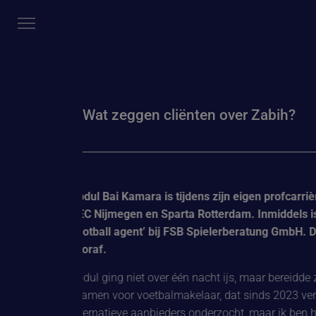
Wat zeggen cliënten over Zabih?
Abdul Bai Kamara is tijdens zijn eigen profcarrière
NEC Nijmegen en Sparta Rotterdam. Inmiddels is hij
Football agent’ bij FSB Spielerberatung GmbH. Daa
vooraf.
Abdul ging niet over één nacht ijs, maar bereidde zi
examen voor voetbalmakelaar, dat sinds 2023 verplich
alternatieve aanbieders onderzocht, maar ik ben heel 