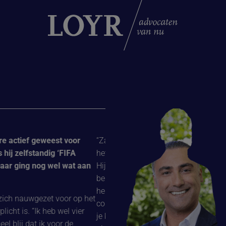
 actief geweest voor
“Zabih adviseert ons bedrijf over Neder
 zelfstandig ‘FIFA
het voorbereiden en reviseren van ond
r ging nog wel wat aan
Hij is geen typische advocaat in de zin 
benadering heeft en altijd vriendelijk e
hem waardeer is zijn stiptheid, transpa
ch nauwgezet voor op het
communicatie. Met andere advocaten is
t is. “Ik heb wel vier
je krijgt soms het gevoel dat ze niet heel
blij dat ik voor de