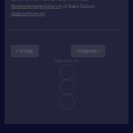
(
Brenninkmeijer@loyr.nl)
of Babs Dubois
(
dubois@loyr.nl
).
Vorige
Volgende
Deel bericht