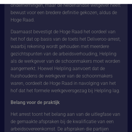
ondernemingen, maar de Nederlandse wetgever heeft
bewust voor een bredere definitie gekozen, aldus de
Hoge Raad.
Daarnaast bevestigt de Hoge Raad het oordeel van
het hof dat op basis van de toets het Deliveroo-arrest,
waarbij rekening wordt gehouden met meerdere
gezichtspunten van de arbeidsverhouding, Helpling
als de werkgever van de schoonmakers moet worden
aangemerkt. Hoewel Helpling aanvoert dat de
huishoudens de werkgever van de schoonmakers
waren, oordeelt de Hoge Raad in navolging van het
hof dat het formele werkgeversgezag bij Helpling lag.
Belang voor de praktijk
Het arrest toont het belang aan van de uitlegfase van
de gemaakte afspraken bij de kwalificatie van een
arbeidsovereenkomst. De afspraken die partijen