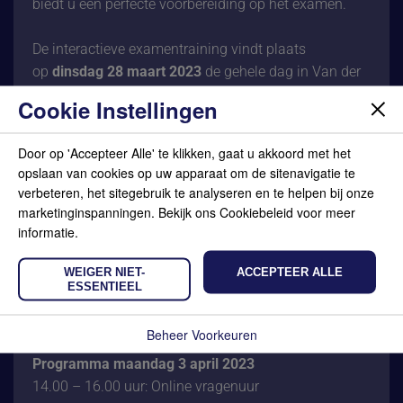
biedt u een perfecte voorbereiding op het examen.
De interactieve examentraining vindt plaats
op
dinsdag 28 maart 2023
de gehele dag in Van der
Valk Hotel Hilversum – De Witte Bergen.
Cookie Instellingen
Op
maandagmiddag 3 april 2023
is vervolgens nog
een online-vragenuur.
Door op 'Accepteer Alle' te klikken, gaat u akkoord met het
opslaan van cookies op uw apparaat om de sitenavigatie te
Programma dinsdag 28 maart 2023
verbeteren, het sitegebruik te analyseren en te helpen bij onze
09.30 – 10.00 uur: Inloop
marketinginspanningen. Bekijk ons Cookiebeleid voor meer
10.00 – 12.00 uur: Ochtendprogramma
informatie.
12.30 – 13.30 uur: Lunch
WEIGER NIET-
ACCEPTEER ALLE
13.30 – 15.30 uur: Deel 1 middagprogramma
ESSENTIEEL
15.30 – 15.45 uur: Pauze
15.45 – 17.00 uur: Deel 2 middagprogramma
Beheer Voorkeuren
Programma maandag 3 april 2023
14.00 – 16.00 uur: Online vragenuur