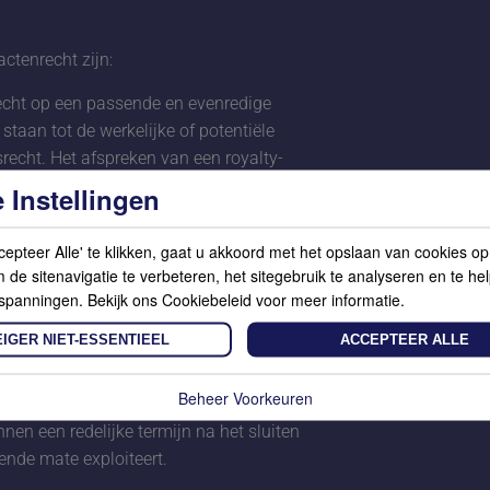
ctenrecht zijn:
recht op een passende en evenredige
staan tot de werkelijke of potentiële
echt. Het afspreken van een royalty-
aar een vaste vergoeding is ook
 Instellingen
en aanvullende billijke vergoeding
cepteer Alle' te klikken, gaat u akkoord met het opslaan van cookies o
vergoeding een onevenredigheid
de sitenavigatie te verbeteren, het sitegebruik te analyseren en te he
st van de exploitatie van het werk.
spanningen. Bekijk ons Cookiebeleid voor meer informatie.
ent de auteur ten minste 1x per jaar te
IGER NIET-ESSENTIEEL
ACCEPTEER ALLE
atie van het werk, de gegenereerde
 vergoeding.
Beheer Voorkeuren
 overeenkomst ontbinden in het geval
nnen een redelijke termijn na het sluiten
ende mate exploiteert.