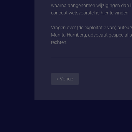
waarna aangenomen wijzigingen dan in
concept wetsvoorstel is
hier
te vinden.
Vragen over (de exploitatie van) aute
Manita Hamberg
, advocaat gespecialis
rechten.
Vorige