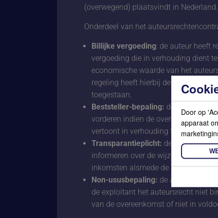
(overwegend) plaatsvindt in Nederland.
Onderdeel van het auteursrechtencontra
Billijke vergoeding
: de auteur heeft 
vergoeding die in verhouding dient te 
economische waarde van het auteursr
regeling heeft hierbij de voorkeur, m
Cookie
toegestaan.
Beststeller-bepaling:
de auteur kan e
Door op 'Ac
vorderen indien de overeengekomen 
apparaat om 
vertoont in verhouding tot de opbreng
marketingin
Transparantieplicht:
de exploitant di
WE
informeren over de wijze van exploit
inkomsten alsmede de verschuldigde
Non-ususbepaling:
de auteur kan de
de exploitant het auteursrecht niet bi
van de overeenkomst of niet in voldo