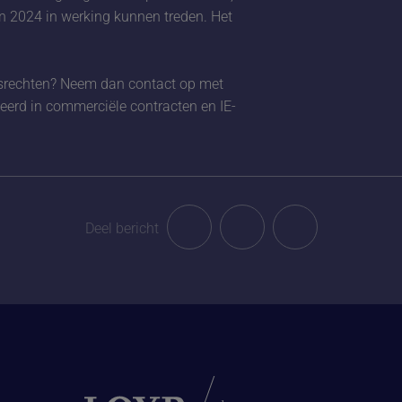
 2024 in werking kunnen treden. Het
ursrechten? Neem dan contact op met
eerd in commerciële contracten en IE-
Deel bericht